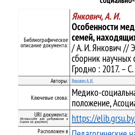
социально
Янкович, А. И.
Особенности мед
семей, находящи
Библиографическое
описание документа:
/ А. И. Янкович //
сборник научных ст
Гродно : 2017. – С.
Авторы:
Янкович А. И.
Медико-социальна
Ключевые слова:
положение, Асоци
URI документа:
https://elib.grsu.
(Используйте для цитирования и
ссылки на документ)
Расположен в
Педагогические н