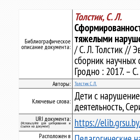
Толстик, С. Л.
Сформированност
тяжелыми нарушен
Библиографическое
описание документа:
/ С. Л. Толстик //
сборник научных ст
Гродно : 2017. – С.
Авторы:
Толстик С. Л.
Дети с нарушение
Ключевые слова:
деятельность, Се
URI документа:
https://elib.grsu.
(Используйте для цитирования и
ссылки на документ)
Расположен в
Педагогические н