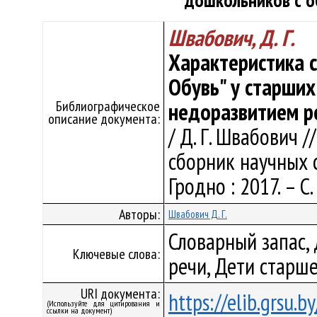
дошкольников с 
Швабович, Д. Г.
Характеристика с
Обувь" у старши
Библиографическое
недоразвитием р
описание документа:
/ Д. Г. Швабович /
сборник научных ст
Гродно : 2017. – С.
Авторы:
Швабович Д. Г.
Словарный запас, 
Ключевые слова:
речи, Дети старш
URI документа:
https://elib.grsu.
(Используйте для цитирования и
ссылки на документ)