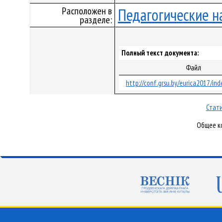
Расположен в
Педагогические н
разделе:
Полный текст документа:
Файл
http://conf.grsu.by/eurica2017/ind
Стати
Общее ко