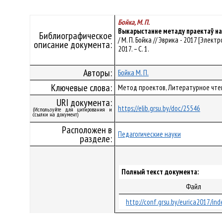
Бойка, М. П.
Выкарыстанне метаду праектаў на
Библиографическое
/ М. П. Бойка // Эврика - 2017 [Электр
описание документа:
2017. – С. 1.
Авторы:
Бойка М. П.
Ключевые слова:
Метод проектов, Литературное чтен
URI документа:
https://elib.grsu.by/doc/25546
(Используйте для цитирования и
ссылки на документ)
Расположен в
Педагогические науки
разделе:
Полный текст документа:
Файл
http://conf.grsu.by/eurica2017/ind