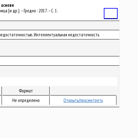
й аснове
а [и др.]. – Гродно : 2017. – С. 1.
Статья
й недостаточностью, Интеллектуальная недостаточность
Формат
Не определено
Открыть/просмотреть