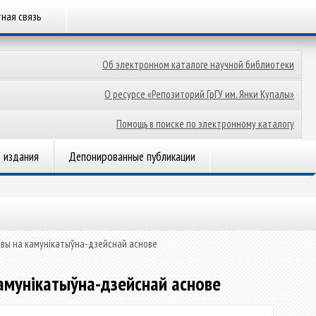
ная связь
Об электронном каталоге научной библиотеки
О ресурсе «Репозиторий ГрГУ им. Янки Купалы»
Помощь в поиске по электронному каталогу
 издания
Депонированные публикации
мовы на камунікатыўна-дзейснай аснове
камунікатыўна-дзейснай аснове