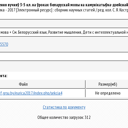
ення вучняў 3-5 кл. на ўроках беларускай мовы на камунікатыўна-дзейсна
ика - 2017 [Электронный ресурс] : сборник научных статей / ред. кол. С. Я. Костриц
я мова + См. Белорусский язык, Развитие мышления, Дети с интеллектуально
/25570
нта:
Файл
Размер(мб)
nf.grsu.by/eurica2017/index.php/sekcia4
Не определено
Статистика по документу
Общее количество загрузок: 312