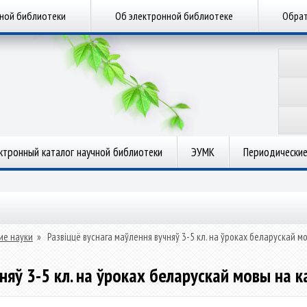
чной библиотеки
Об электронной библиотеке
Обрат
ктронный каталог научной библиотеки
ЭУМК
Периодические
ие науки
»
Развіццё вуснага маўлення вучняў 3-5 кл. на ўроках беларускай 
чняў 3-5 кл. на ўроках беларускай мовы на 