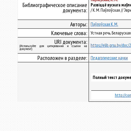
Библиографическое описание
Развіццё вуснага маўл
документа:
/ К. М. Паўлоўская // Эвр
Авторы:
Паўлоўская К. М.
Ключевые слова:
Устная речь, Беларуска
URI документа:
https://elib.grsu.by/doc
(Используйте для цитирования и ссылки на
документ)
Расположен в разделе:
Педагогические науки
Полный текст докуме
http://co