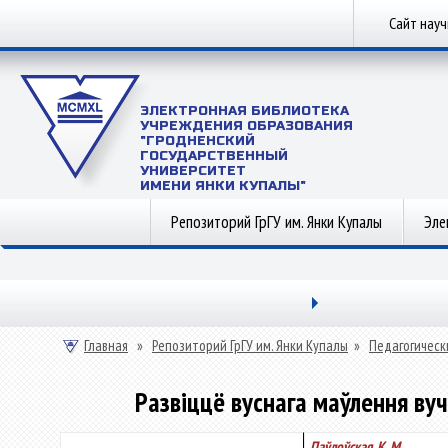
Сайт нау
ЭЛЕКТРОННАЯ БИБЛИОТЕКА
УЧРЕЖДЕНИЯ ОБРАЗОВАНИЯ
"ГРОДНЕНСКИЙ
ГОСУДАРСТВЕННЫЙ
УНИВЕРСИТЕТ
ИМЕНИ ЯНКИ КУПАЛЫ"
Репозиторий ГрГУ им. Янки Купалы
Эле
Главная
»
Репозиторий ГрГУ им. Янки Купалы
»
Педагогическ
Развіццё вуснага маўлення ву
Паўлоўская, К. М.