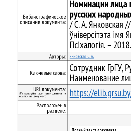
Номинации лица 
русских народны
Библиографическое
описание документа:
/ С. А. Янковская 
ўніверсітэта імя Я
Псіхалогія. – 2018.
Авторы:
Янковская С. А.
Сотрудник ГрГУ, Р
Ключевые слова:
Наименование ли
URI документа:
https://elib.grsu.
(Используйте для цитирования и
ссылки на документ)
Расположен в
разделе:
Полный текст документа: