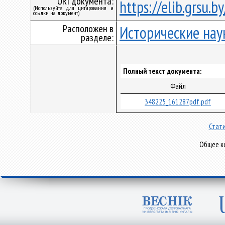
URI документа:
https://elib.grsu.
(Используйте для цитирования и
ссылки на документ)
Расположен в
Исторические нау
разделе:
Полный текст документа:
Файл
348225_161287pdf.pdf
Стати
Общее ко