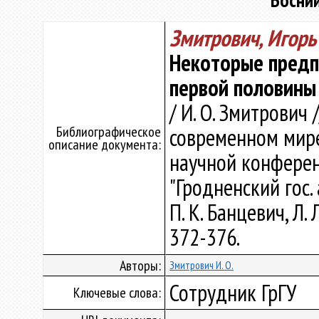
Боснии
Змитрович, Игорь
Некоторые предп
первой половины 9
/ И. О. Змитрович 
Библиографическое
современном мир
описание документа:
научной конферен
"Гродненский гос. 
П. К. Банцевич, Л. 
372-376.
Авторы:
Змитрович И. О.
Сотрудник ГрГУ
Ключевые слова: