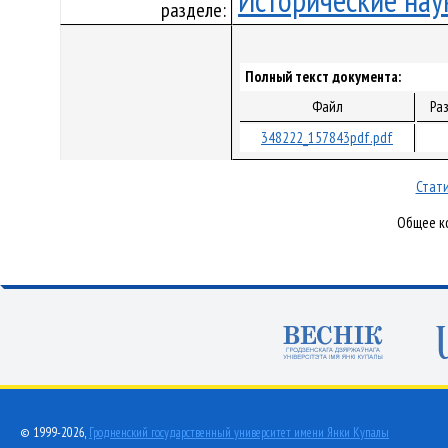
Исторические нау
разделе:
Полный текст документа:
Файл
Ра
348222_157843pdf.pdf
Стати
Общее ко
© 1999-2026,
Гродненский государственный университет имени Янки Купалы