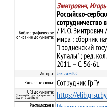
Змитрович, Игорь
Российско-сербск
сотрудничество в
/ И. О. Змитрович
Библиографическое
описание документа:
мира : сборник н
"Гродненский гос
Купалы" ; ред. кол.
2011. – С. 56-61.
Авторы:
Змитрович И. О.
Сотрудник ГрГУ
Ключевые слова:
URI документа:
https://elib.grsu.
(Используйте для цитирования и
ссылки на документ)
Расположен в