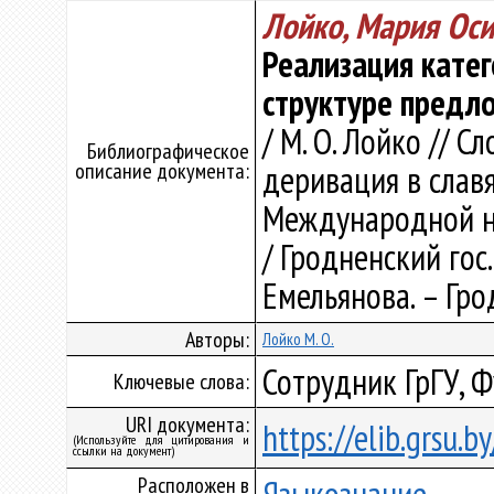
Лойко, Мария Ос
Реализация катег
структуре предл
/ М. О. Лойко // 
Библиографическое
описание документа:
деривация в славян
Международной на
/ Гродненский гос. 
Емельянова. – Грод
Авторы:
Лойко М. О.
Сотрудник ГрГУ, 
Ключевые слова:
URI документа:
https://elib.grsu.
(Используйте для цитирования и
ссылки на документ)
Расположен в