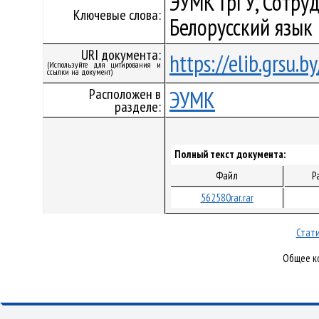
ЭУМК ГрГУ, Сотруд
Ключевые слова:
Белорусский язык
URI документа:
https://elib.grsu.
(Используйте для цитирования и
ссылки на документ)
Расположен в
ЭУМК
разделе:
Полный текст документа:
Файл
Р
562580rar.rar
Стати
Общее ко