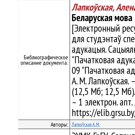
Лапкоўская, Ален
Беларуская мова
[Электронный ресу
для студэнтаў сп
адукацыя. Сацыяль
Библиографическое
"Пачатковая адука
описание документа:
09 "Пачатковая ад
А. М. Лапкоўская. 
(12,5 Мб; 12,5 Мб)
– 1 электрон. апт
https://elib.grsu.
Авторы:
Лапкоўская А. М.