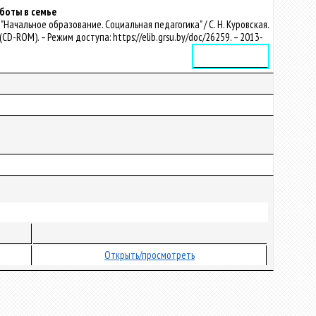
боты в семье
ачальное образование. Социальная педагогика" / С. Н. Куровская.
к (CD-ROM). – Режим доступа: https://elib.grsu.by/doc/26259. – 2013-
Электронное издание
Открыть/просмотреть