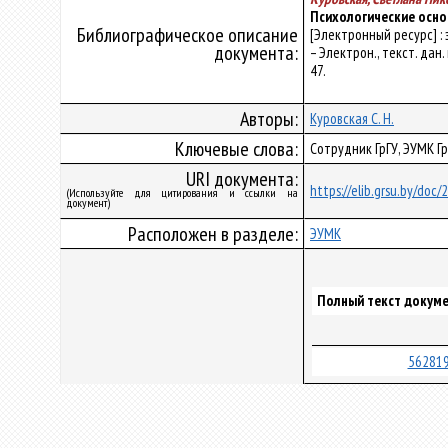
Психологические осно
Библиографическое описание
[Электронный ресурс] :
документа:
– Электрон., текст. дан.
47.
Авторы:
Куровская С. Н.
Ключевые слова:
Сотрудник ГрГУ, ЭУМК Г
URI документа:
https://elib.grsu.by/doc
(Используйте для цитирования и ссылки на
документ)
Расположен в разделе:
ЭУМК
Полный текст докуме
562819