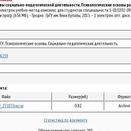
вы социально-педагогической деятельности. Психологические основы ра
 электрон.учебно-метод.комплекс для студентов специальности 1-010202-09 "Н
 и прогр. (656 Мб). – Гродно : ГрГУ им. Янки Купалы, 2013. – 1 электрон. опт. дис
рГУ, Психологические основы, Социально-педагогическая деятельность
/26259
нта:
Файл
Размер(мб)
Формат
_253835rar.rar
0.82
Archive
Статистика по документу
Общее количество загрузок: 285