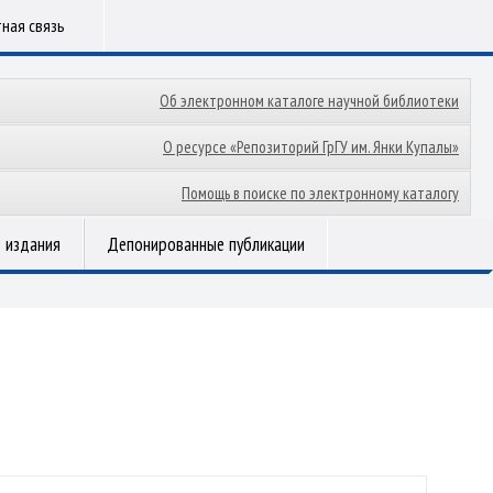
ная связь
Об электронном каталоге научной библиотеки
О ресурсе «Репозиторий ГрГУ им. Янки Купалы»
Помощь в поиске по электронному каталогу
 издания
Депонированные публикации