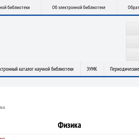
чной библиотеки
Об электронной библиотеке
Обрат
ктронный каталог научной библиотеки
ЭУМК
Периодические
ика
Физика
вна