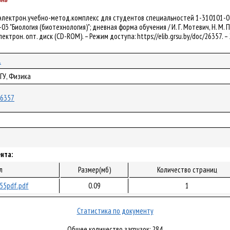
 электрон.учебно-метод.комплекс для студентов специальностей 1-310101-02
03 "Биология (биотехнология)"; дневная форма обучения / И. Г. Мотевич, Н. М. Поп
лектрон. опт. диск (CD-ROM). – Режим доступа: https://elib.grsu.by/doc/26357. 
.
ГУ, Физика
/26357
нта:
л
Размер(мб)
Количество страниц
55pdf.pdf
0.09
1
Статистика по документу
Общее количество загрузок: 284