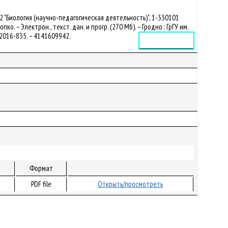
 "Биология (научно-педагогическая деятельность)", 1-330101
ко. – Электрон., текст. дан. и прогр. (270 Мб). – Гродно : ГрГУ им.
– 2016-835. – 4141609942.
Электронное издание
Формат
PDF file
Открыть/просмотреть