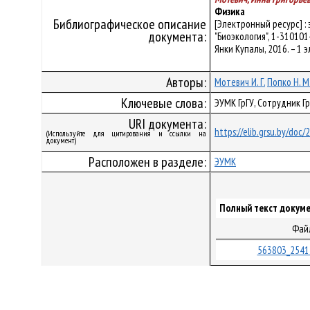
Физика
Библиографическое описание
[Электронный ресурс] :
документа:
"Биоэкология", 1-310101-
Янки Купалы, 2016. – 1 э
Авторы:
Мотевич И. Г.
Попко Н. М
Ключевые слова:
ЭУМК ГрГУ, Сотрудник Гр
URI документа:
https://elib.grsu.by/doc
(Используйте для цитирования и ссылки на
документ)
Расположен в разделе:
ЭУМК
Полный текст докуме
Фай
563803_2541