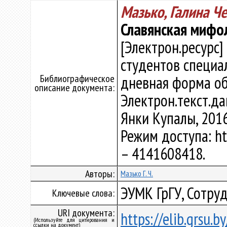
Мазько, Галина Ч
Славянская мифо
[Электрон.ресурс]
студентов специал
Библиографическое
дневная форма обу
описание документа:
Электрон.текст.дан
Янки Купалы, 2016
Режим доступа: htt
– 4141608418.
Авторы:
Мазько Г. Ч.
ЭУМК ГрГУ, Сотруд
Ключевые слова:
URI документа:
https://elib.grsu.
(Используйте для цитирования и
ссылки на документ)