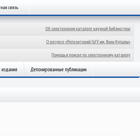
ная связь
Об электронном каталоге научной библиотеки
О ресурсе «Репозиторий ГрГУ им. Янки Купалы»
Помощь в поиске по электронному каталогу
 издания
Депонированные публикации