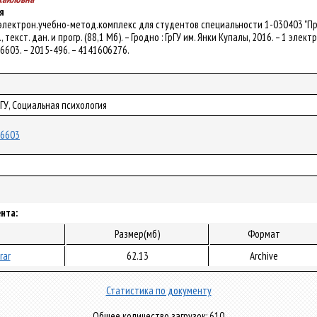
я
 электрон.учебно-метод.комплекс для студентов специальности 1-030403 "Пра
 текст. дан. и прогр. (88,1 Мб). – Гродно : ГрГУ им. Янки Купалы, 2016. – 1 элек
/26603. – 2015-496. – 4141606276.
рГУ, Социальная психология
/26603
нта:
Размер(мб)
Формат
rar
62.13
Archive
Статистика по документу
Общее количество загрузок: 610