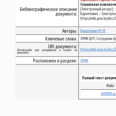
Социальная психологи
Библиографическое описание
[Электронный ресурс] :
документа:
Карнелович. – Электрон.,
https://elib.grsu.by/doc
Авторы:
Карнелович М. М.
Ключевые слова:
ЭУМК ГрГУ, Сотрудник Г
URI документа:
https://elib.grsu.by/doc
(Используйте для цитирования и ссылки на
документ)
Расположен в разделе:
ЭУМК
Полный текст докуме
Файл
568889rar.