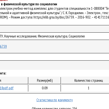
 в физической культуре по социологии
 электрон.учебно-метод.комплекс для студентов специальности 1-088004 "Т
ной и адаптивной физической культуры" / С. К. Городилин. – Электрон., текст. д
-ROM). – Режим доступа: https://elib.grsu.by/doc/26759. – 2016-902. – 41417111
рГУ, Научные исследования, Физическая культура, Социология
/26759
нта:
л
Размер(мб)
Количество страниц
18pdf.pdf
0.09
1
Статистика по документу
Общее количество загрузок: 236