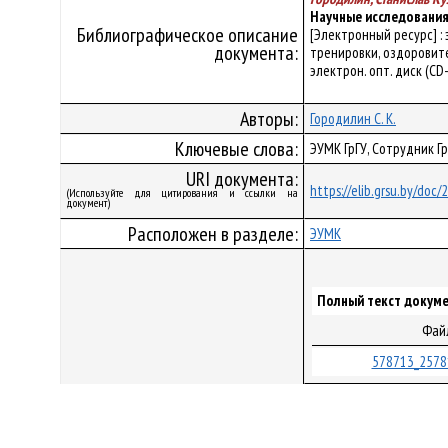
Научные исследования
Библиографическое описание
[Электронный ресурс] :
документа:
тренировки, оздоровитель
электрон. опт. диск (CD
Авторы:
Городилин С. К.
Ключевые слова:
ЭУМК ГрГУ, Сотрудник Г
URI документа:
https://elib.grsu.by/doc
(Используйте для цитирования и ссылки на
документ)
Расположен в разделе:
ЭУМК
Полный текст докуме
Фай
578713_2578