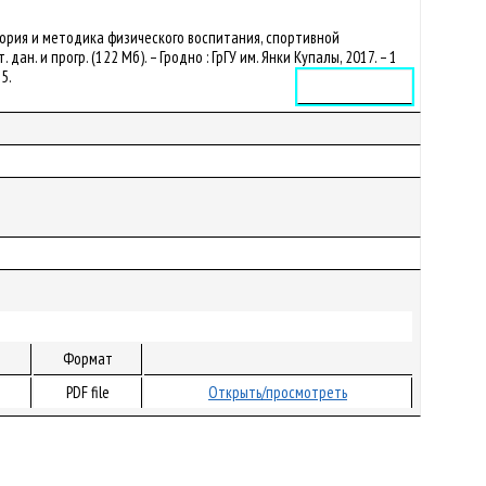
еория и методика физического воспитания, спортивной
ан. и прогр. (122 Мб). – Гродно : ГрГУ им. Янки Купалы, 2017. – 1
65.
Электронное издание
Формат
PDF file
Открыть/просмотреть