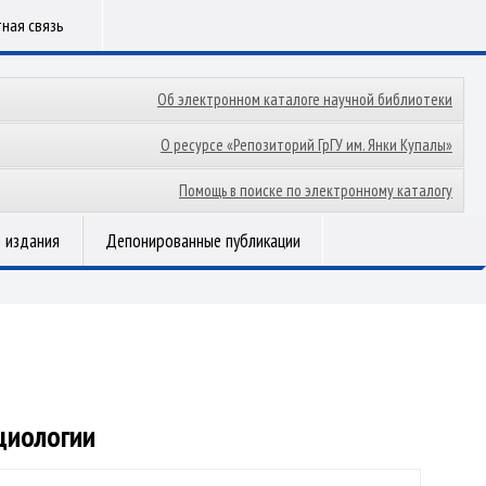
ная связь
Об электронном каталоге научной библиотеки
О ресурсе «Репозиторий ГрГУ им. Янки Купалы»
Помощь в поиске по электронному каталогу
 издания
Депонированные публикации
циологии