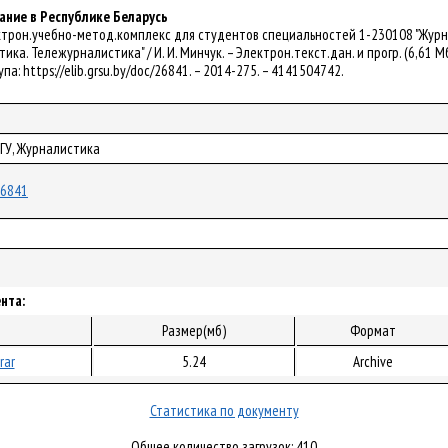
ние в Республике Беларусь
ектрон.учебно-метод.комплекс для студентов специальностей 1-230108 "Журна
а. Тележурналистика" / И. И. Минчук. – Электрон.текст.дан. и прогр. (6,61 Мб).
па: https://elib.grsu.by/doc/26841. – 2014-275. – 4141504742.
рГУ, Журналистика
/26841
нта:
Размер(мб)
Формат
rar
5.24
Archive
Статистика по документу
Общее количество загрузок: 410