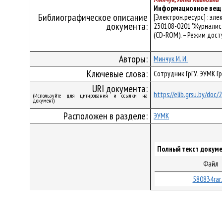
Информационное веща
Библиографическое описание
[Электрон.ресурс] : эл
документа:
230108-0201 "Журналистик
(CD-ROM). – Режим досту
Авторы:
Минчук И. И.
Ключевые слова:
Сотрудник ГрГУ, ЭУМК Г
URI документа:
https://elib.grsu.by/doc
(Используйте для цитирования и ссылки на
документ)
Расположен в разделе:
ЭУМК
Полный текст докуме
Файл
580834rar.