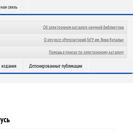
ная связь
Об электронном каталоге научной библиотеки
О ресурсе «Репозиторий ГрГУ им. Янки Купалы»
Помощь в поиске по электронному каталогу
 издания
Депонированные публикации
усь