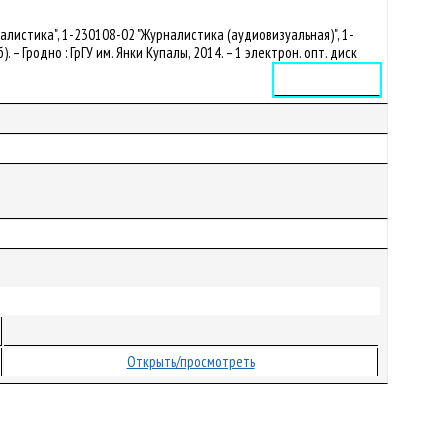
листика", 1-230108-02 "Журналистика (аудиовизуальная)", 1-
 – Гродно : ГрГУ им. Янки Купалы, 2014. – 1 электрон. опт. диск
Электронное издание
Открыть/просмотреть