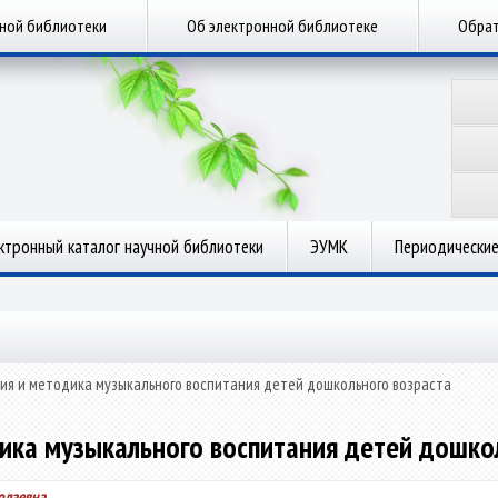
чной библиотеки
Об электронной библиотеке
Обрат
ктронный каталог научной библиотеки
ЭУМК
Периодические
ия и методика музыкального воспитания детей дошкольного возраста
ика музыкального воспитания детей дошко
олаевна