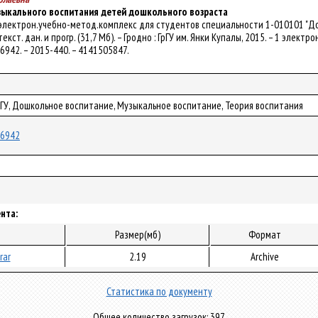
зыкального воспитания детей дошкольного возраста
 электрон.учебно-метод.комплекс для студентов специальности 1-010101 "До
текст. дан. и прогр. (31,7 Мб). – Гродно : ГрГУ им. Янки Купалы, 2015. – 1 электр
/26942. – 2015-440. – 4141505847.
рГУ, Дошкольное воспитание, Музыкальное воспитание, Теория воспитания
/26942
нта:
Размер(мб)
Формат
rar
2.19
Archive
Статистика по документу
Общее количество загрузок: 397