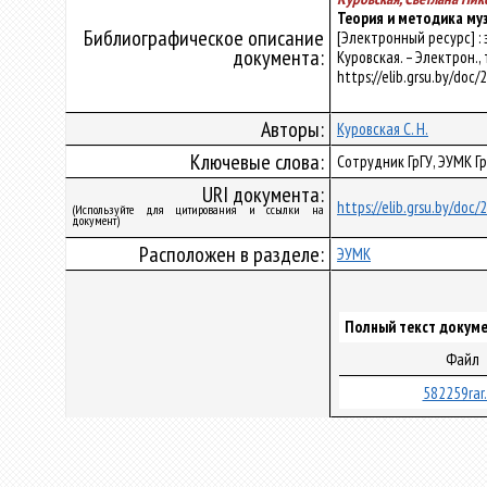
Теория и методика му
Библиографическое описание
[Электронный ресурс] :
документа:
Куровская. – Электрон., 
https://elib.grsu.by/doc
Авторы:
Куровская С. Н.
Ключевые слова:
Сотрудник ГрГУ, ЭУМК Г
URI документа:
https://elib.grsu.by/doc
(Используйте для цитирования и ссылки на
документ)
Расположен в разделе:
ЭУМК
Полный текст докуме
Файл
582259rar.