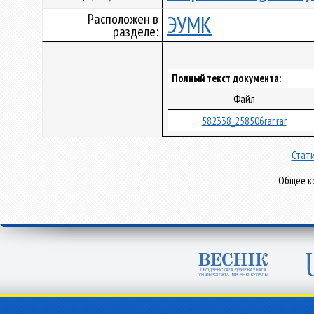
Расположен в
ЭУМК
разделе:
Полный текст документа:
Файл
582338_258506rar.rar
Стати
Общее ко