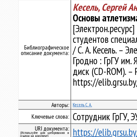
Кесель, Сергей А
Основы атлетизм
[Электрон.ресурс]
студентов специа
Библиографическое
/ С. А. Кесель. – Э
описание документа:
Гродно : ГрГУ им. 
диск (CD-ROM). – 
https://elib.grsu.
Авторы:
Кесель С. А.
Сотрудник ГрГУ, Э
Ключевые слова:
URI документа:
https://elib.grsu.
(Используйте для цитирования и
ссылки на документ)