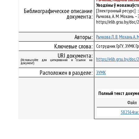
Уводзіны ў мовазнаўст
Библиографическое описание
[Электронный ресурс] :
документа:
Рычкова, А. М. Мохань. –
https://elib.grsu.by/doc
Авторы:
Рычкова Л. В.
Мохань А. 
Ключевые слова:
Сотрудник ГрГУ, ЭУМК Г
URI документа:
https://elib.grsu.by/doc
(Используйте для цитирования и ссылки на
документ)
Расположен в разделе:
ЭУМК
Полный текст докуме
Файл
582564rar.