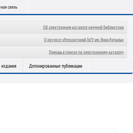
ная связь
Об электронном каталоге научной библиотеки
О ресурсе «Репозиторий ГрГУ им. Янки Купалы»
Помощь в поиске по электронному каталогу
 издания
Депонированные публикации