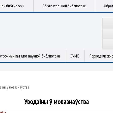
чной библиотеки
Об электронной библиотеке
Обрат
ктронный каталог научной библиотеки
ЭУМК
Периодические
зіны ў мовазнаўства
Уводзіны ў мовазнаўства
еўна