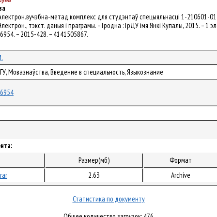
ва
 электрон.вучэбна-метад.комплекс для студэнтаў спецыяльнасці 1-210601-01 
 Электрон., тэкст. даныя і праграмы. – Гродна : ГрДУ імя Янкі Купалы, 2015. – 1
/26954. – 2015-428. – 4141505867.
М.
рГУ, Мовазнаўства, Введение в специальность, Языкознание
/26954
нта:
Размер(мб)
Формат
rar
2.63
Archive
Статистика по документу
Общее количество загрузок: 476