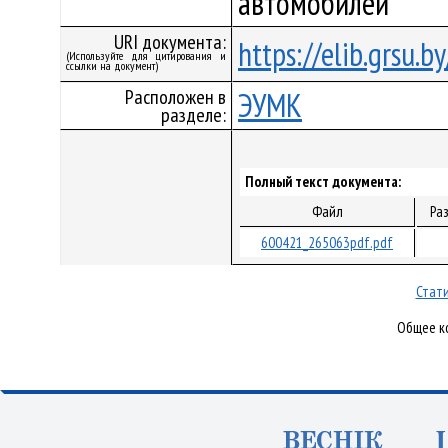
автомобилей
URI документа:
https://elib.grsu.
(Используйте для цитирования и
ссылки на документ)
Расположен в
ЭУМК
разделе:
Полный текст документа:
Файл
Ра
600421_265063pdf.pdf
Стати
Общее ко