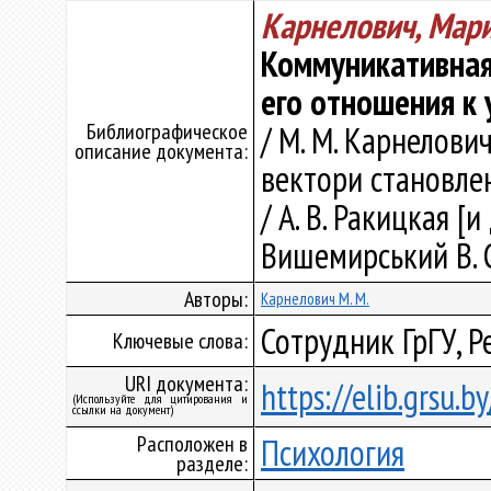
Карнелович, Мар
Коммуникативная
его отношения к
Библиографическое
/ М. М. Карнелович
описание документа:
вектори становлен
/ А. В. Ракицкая [и
Вишемирський В. С.
Авторы:
Карнелович М. М.
Сотрудник ГрГУ, Р
Ключевые слова:
URI документа:
https://elib.grsu.
(Используйте для цитирования и
ссылки на документ)
Расположен в
Психология
разделе: