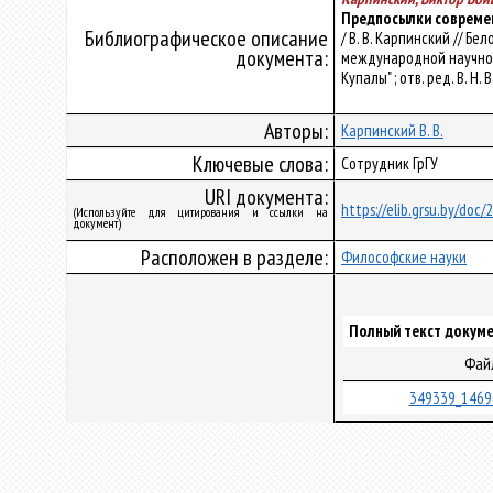
Предпосылки совреме
Библиографическое описание
/ В. В. Карпинский // Б
документа:
международной научно-
Купалы" ; отв. ред. В. Н. 
Авторы:
Карпинский В. В.
Ключевые слова:
Сотрудник ГрГУ
URI документа:
https://elib.grsu.by/doc/
(Используйте для цитирования и ссылки на
документ)
Расположен в разделе:
Философские науки
Полный текст докуме
Фай
349339_1469