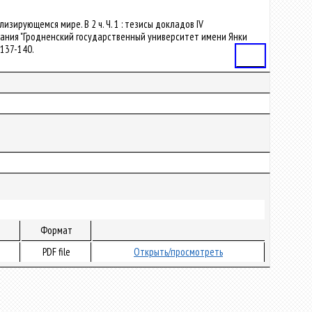
лизирующемся мире. В 2 ч. Ч. 1 : тезисы докладов IV
вания "Гродненский государственный университет имени Янки
. 137-140.
Статья
Формат
PDF file
Открыть/просмотреть