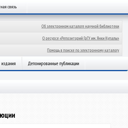
ная связь
Об электронном каталоге научной библиотеки
О ресурсе «Репозиторий ГрГУ им. Янки Купалы»
Помощь в поиске по электронному каталогу
 издания
Депонированные публикации
люции