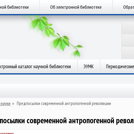
чной библиотеки
Об электронной библиотеке
Обрат
ктронный каталог научной библиотеки
ЭУМК
Периодические
 науки
»
Предпосылки современной антропогенной революции
посылки современной антропогенной рево
йцихович