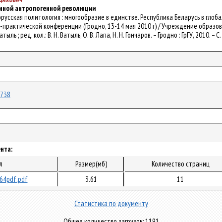
нной антропогенной революции
елорусская политология : многообразие в единстве. Республика Беларусь в глоба
практической конференции (Гродно, 13-14 мая 2010 г) / Учреждение образо
Ватыль ; ред. кол.: В. Н. Ватыль, О. В. Лапа, Н. Н. Гончаров. – Гродно : ГрГУ, 2010. – С
2738
нта:
л
Размер(мб)
Количество страниц
64pdf.pdf
3.61
11
Статистика по документу
Общее количество загрузок: 1191