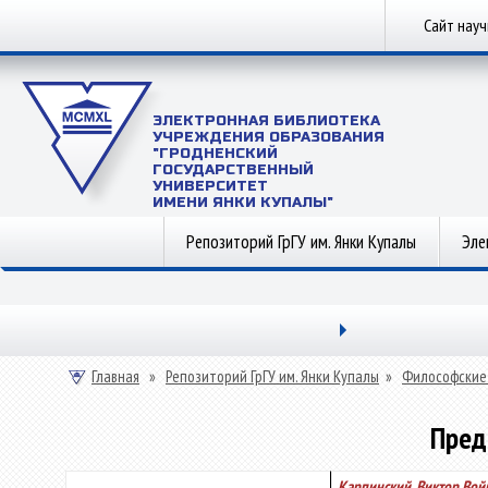
Сайт нау
ЭЛЕКТРОННАЯ БИБЛИОТЕКА
УЧРЕЖДЕНИЯ ОБРАЗОВАНИЯ
"ГРОДНЕНСКИЙ
ГОСУДАРСТВЕННЫЙ
УНИВЕРСИТЕТ
ИМЕНИ ЯНКИ КУПАЛЫ"
Репозиторий ГрГУ им. Янки Купалы
Эле
Главная
»
Репозиторий ГрГУ им. Янки Купалы
»
Философские
Пред
Карпинский, Виктор Во