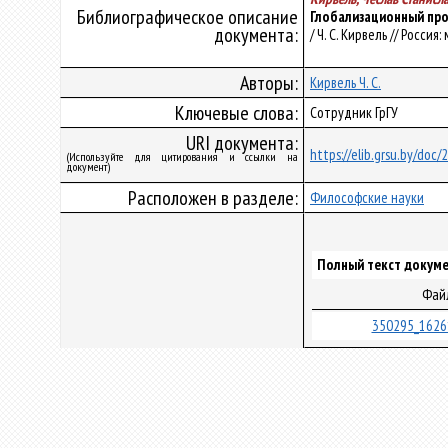
Библиографическое описание
Глобализационный про
документа:
/ Ч. С. Кирвель // Росси
Авторы:
Кирвель Ч. С.
Ключевые слова:
Сотрудник ГрГУ
URI документа:
https://elib.grsu.by/doc/
(Используйте для цитирования и ссылки на
документ)
Расположен в разделе:
Философские науки
Полный текст докуме
Фай
350295_1626