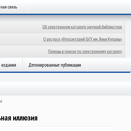
ная связь
Об электронном каталоге научной библиотеки
О ресурсе «Репозиторий ГрГУ им. Янки Купалы»
Помощь в поиске по электронному каталогу
 издания
Депонированные публикации
ия
ьная иллюзия