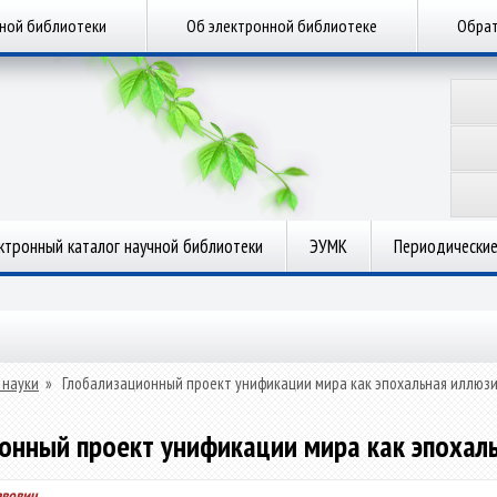
чной библиотеки
Об электронной библиотеке
Обрат
ктронный каталог научной библиотеки
ЭУМК
Периодические
 науки
»
Глобализационный проект унификации мира как эпохальная иллюз
онный проект унификации мира как эпохал
авович