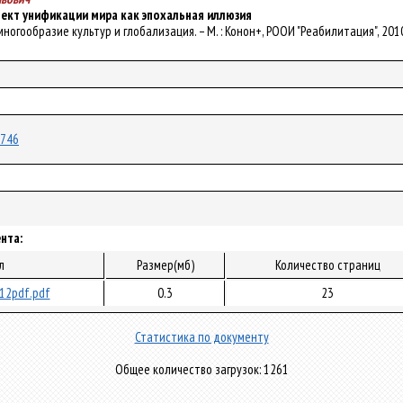
ект унификации мира как эпохальная иллюзия
я: многообразие культур и глобализация. – М. : Конон+, РООИ "Реабилитация", 2010
2746
нта:
л
Размер(мб)
Количество страниц
12pdf.pdf
0.3
23
Статистика по документу
Общее количество загрузок: 1261