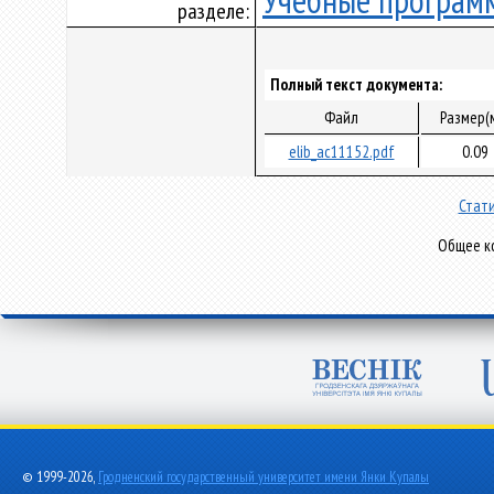
Учебные програм
разделе:
Полный текст документа:
Файл
Размер(
elib_ac11152.pdf
0.09
Стати
Общее ко
© 1999-2026,
Гродненский государственный университет имени Янки Купалы