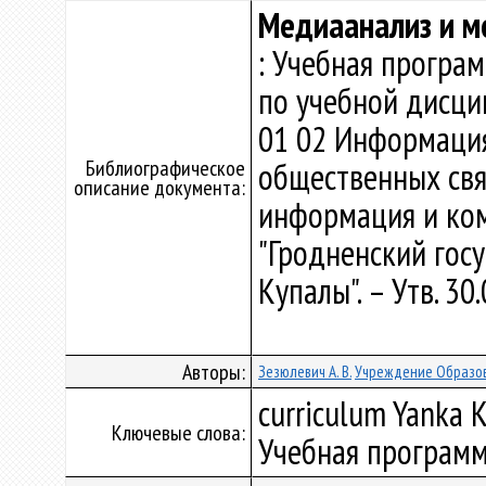
Медиаанализ и м
: Учебная програ
по учебной дисци
01 02 Информация
Библиографическое
общественных свя
описание документа:
информация и ко
"Гродненский гос
Купалы". – Утв. 3
Авторы:
Зезюлевич А. В.
Учреждение Образов
curriculum Yanka K
Ключевые слова:
Учебная программ