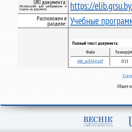
URI документа:
https://elib.grsu.
(Используйте для цитирования и
ссылки на документ)
Расположен в
Учебные програм
разделе:
Полный текст документа:
Файл
Размер(м
elib_ac8364.pdf
0.11
Стати
Общее ко