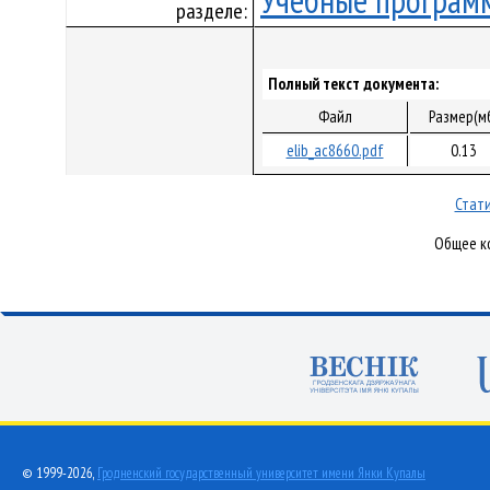
Учебные програм
разделе:
Полный текст документа:
Файл
Размер(м
elib_ac8660.pdf
0.13
Стати
Общее ко
© 1999-2026,
Гродненский государственный университет имени Янки Купалы