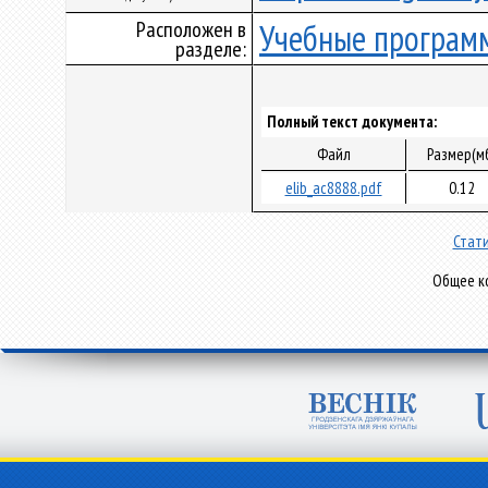
Расположен в
Учебные програм
разделе:
Полный текст документа:
Файл
Размер(м
elib_ac8888.pdf
0.12
Стати
Общее ко