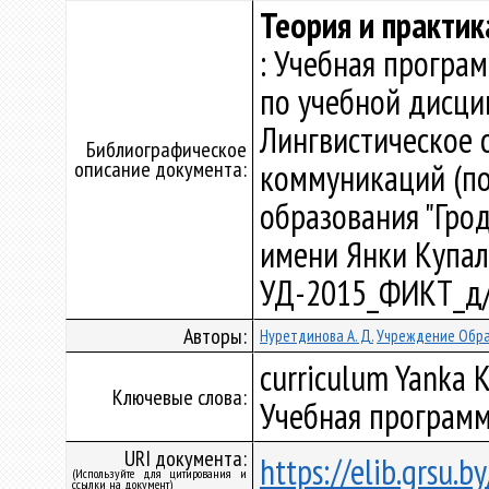
Теория и практик
: Учебная програ
по учебной дисци
Лингвистическое 
Библиографическое
описание документа:
коммуникаций (по
образования "Гро
имени Янки Купалы"
УД-2015_ФИКТ_д/
Авторы:
Нуретдинова А. Д.
Учреждение Обра
curriculum Yanka K
Ключевые слова:
Учебная программ
URI документа:
https://elib.grsu.
(Используйте для цитирования и
ссылки на документ)