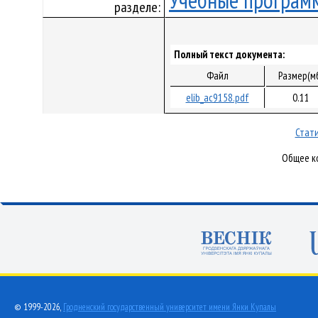
Учебные програм
разделе:
Полный текст документа:
Файл
Размер(м
elib_ac9158.pdf
0.11
Стати
Общее ко
© 1999-2026,
Гродненский государственный университет имени Янки Купалы