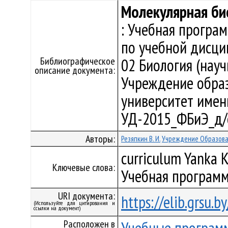
Молекулярная би
: Учебная програ
по учебной дисци
Библиографическое
02 Биология (науч
описание документа:
Учреждение образ
университет имени 
УД-2015_ФБиЭ_д/
Авторы:
Резяпкин В. И.
Учреждение Образован
curriculum Yanka K
Ключевые слова:
Учебная программ
URI документа:
https://elib.grsu.
(Используйте для цитирования и
ссылки на документ)
Расположен в