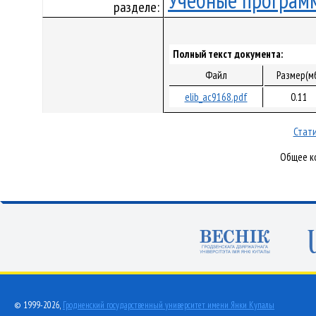
Учебные програм
разделе:
Полный текст документа:
Файл
Размер(м
elib_ac9168.pdf
0.11
Стати
Общее ко
© 1999-2026,
Гродненский государственный университет имени Янки Купалы