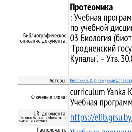
Протеомика
: Учебная програ
по учебной дисци
Библиографическое
03 Биология (био
описание документа:
"Гродненский гос
Купалы". – Утв. 3
Авторы:
Резяпкин В. И.
Учреждение Образован
curriculum Yanka K
Ключевые слова:
Учебная программ
URI документа:
https://elib.grsu.
(Используйте для цитирования и
ссылки на документ)
Расположен в