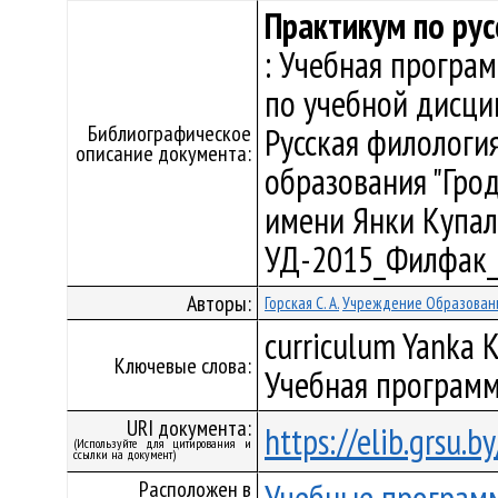
Практикум по рус
: Учебная програ
по учебной дисци
Библиографическое
Русская филологи
описание документа:
образования "Гро
имени Янки Купалы"
УД-2015_Филфак_
Авторы:
Горская С. А.
Учреждение Образовани
curriculum Yanka K
Ключевые слова:
Учебная программ
URI документа:
https://elib.grsu.
(Используйте для цитирования и
ссылки на документ)
Расположен в