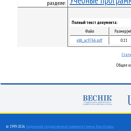
Учебные програм
разделе:
Полный текст документа:
Файл
Размер(м
elib_ac9766.pdf
0.11
Стати
Общее ко
© 1999-2026,
Гродненский государственный университет имени Янки Купалы