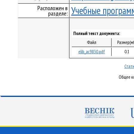
Расположен в
Учебные програм
разделе:
Полный текст документа:
Файл
Размер(м
elib_ac9830.pdf
0.1
Стати
Общее ко