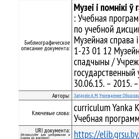
Музеі і помнікі ў
: Учебная програ
по учебной дисци
Музейная справа 
Библиографическое
описание документа:
1-23 01 12 Музейн
спадчыны / Учреж
государственный у
30.06.15. – 2015.
Авторы:
Загідулін А. М.
Учреждение Образова
curriculum Yanka K
Ключевые слова:
Учебная программ
URI документа:
https://elib.grsu.
(Используйте для цитирования и
ссылки на документ)