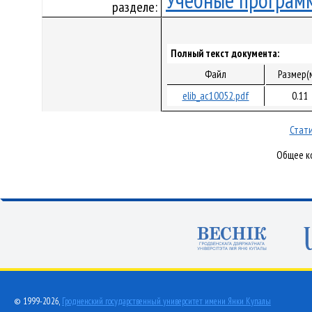
Учебные програм
разделе:
Полный текст документа:
Файл
Размер(
elib_ac10052.pdf
0.11
Стати
Общее ко
© 1999-2026,
Гродненский государственный университет имени Янки Купалы