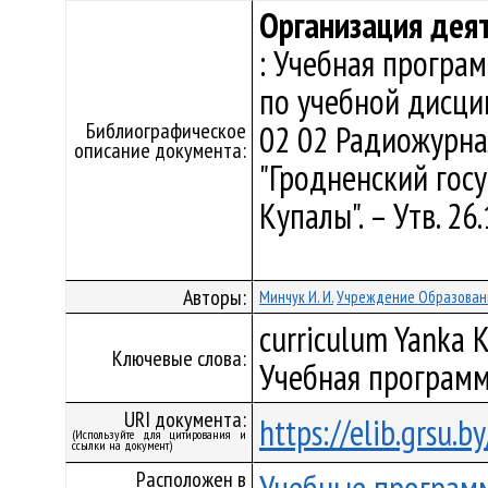
Организация дея
: Учебная програ
по учебной дисци
Библиографическое
02 02 Радиожурна
описание документа:
"Гродненский гос
Купалы". – Утв. 2
Авторы:
Минчук И. И.
Учреждение Образовани
curriculum Yanka K
Ключевые слова:
Учебная программ
URI документа:
https://elib.grsu.
(Используйте для цитирования и
ссылки на документ)
Расположен в