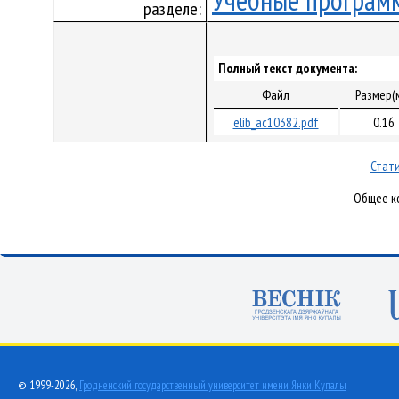
Учебные програм
разделе:
Полный текст документа:
Файл
Размер(
elib_ac10382.pdf
0.16
Стати
Общее ко
© 1999-2026,
Гродненский государственный университет имени Янки Купалы