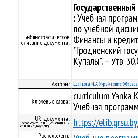
Государственный
: Учебная програ
по учебной дисци
Библиографическое
Финансы и кредит
описание документа:
"Гродненский гос
Купалы". – Утв. 30
Авторы:
Цветкова М. А.
Учреждение Образова
curriculum Yanka K
Ключевые слова:
Учебная программ
URI документа:
https://elib.grsu.
(Используйте для цитирования и
ссылки на документ)
Расположен в