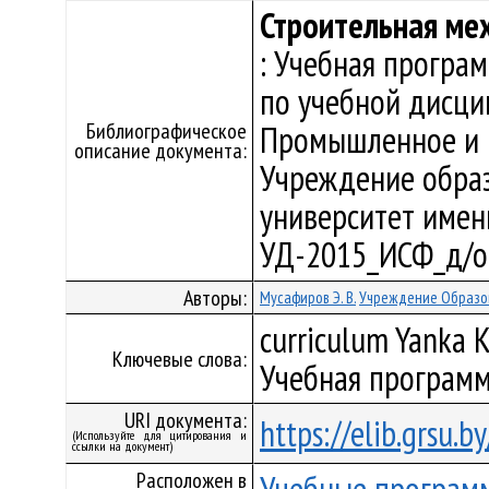
Строительная ме
: Учебная програ
по учебной дисци
Библиографическое
Промышленное и г
описание документа:
Учреждение образ
университет имени 
УД-2015_ИСФ_д/о
Авторы:
Мусафиров Э. В.
Учреждение Образов
curriculum Yanka K
Ключевые слова:
Учебная программ
URI документа:
https://elib.grsu.
(Используйте для цитирования и
ссылки на документ)
Расположен в