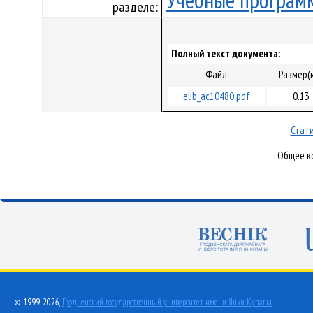
Учебные програм
разделе:
Полный текст документа:
Файл
Размер(
elib_ac10480.pdf
0.13
Стати
Общее ко
© 1999-2026,
Гродненский государственный университет имени Янки Купалы