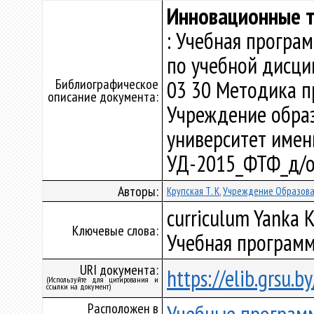
Инновационные т
: Учебная програ
по учебной дисци
Библиографическое
03 30 Методика п
описание документа:
Учреждение образ
университет имени 
УД-2015_ФТФ_д/о
Авторы:
Крупская Т. К.
Учреждение Образован
curriculum Yanka K
Ключевые слова:
Учебная программ
URI документа:
https://elib.grsu.
(Используйте для цитирования и
ссылки на документ)
Расположен в