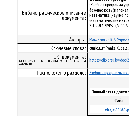
: Учебная программа у
безопасность (математ
Библиографическое описание
математика (научно-пр
документа:
(математические методы
УД-2015_ФФК_д/о-117.
Авторы:
Максимович В. А.
Учрежд
Ключевые слова:
curriculum Yanka Kupala
URI документа:
https://elib.grsu.by/doc
(Используйте для цитирования и ссылки на
документ)
Расположен в разделе:
Учебные программы по 
Полный текст докуме
Файл
elib_ac11501.