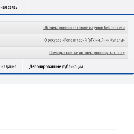
ная связь
Об электронном каталоге научной библиотеки
О ресурсе «Репозиторий ГрГУ им. Янки Купалы»
Помощь в поиске по электронному каталогу
 издания
Депонированные публикации