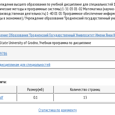
чреждения высшего образования по учебной дисциплине для специальностей 
ические методы и программные системы) 1-31 03 01-02 Математика (научно-
оизводственная деятельность) 1-40 01 01 Программное обеспечение информ
 в экономике) / Учреждение образования "Гродненский государственный универ
ение Образования "Гродненский Государственный Университет Имени Янки 
 State University of Grodno, Учебная программа по дисциплине
/29786
дисциплинам для специальностей
нта:
Размер(мб)
Количество страниц
pdf
0.1
13
Статистика по документу