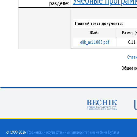
Учебные програм
разделе:
Полный текст документа:
Файл
Размер(
elib_ac11885.pdf
0.11
Стати
Общее ко
© 1999-2026,
Гродненский государственный университет имени Янки Купалы