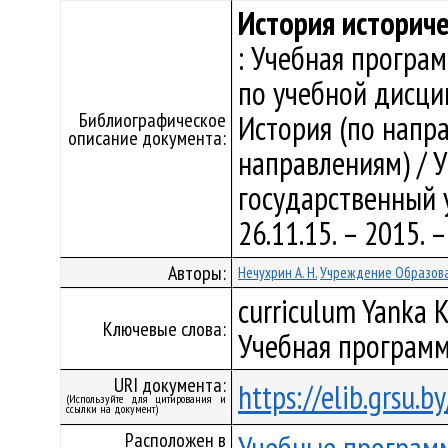
История историч
: Учебная програ
по учебной дисци
Библиографическое
История (по напра
описание документа:
направлениям) / 
государственный у
26.11.15. – 2015.
Авторы:
Нечухрин А. Н.
Учреждение Образова
curriculum Yanka K
Ключевые слова:
Учебная программ
URI документа:
https://elib.grsu.
(Используйте для цитирования и
ссылки на документ)
Расположен в