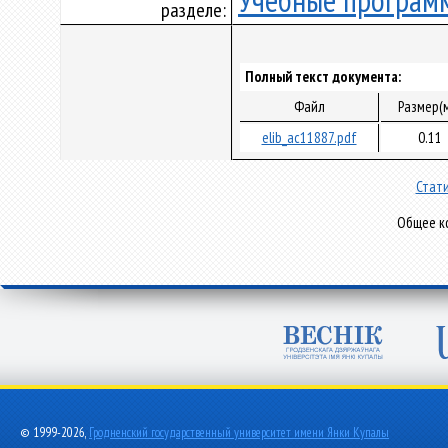
Учебные програм
разделе:
Полный текст документа:
Файл
Размер(
elib_ac11887.pdf
0.11
Стати
Общее ко
© 1999-2026,
Гродненский государственный университет имени Янки Купалы