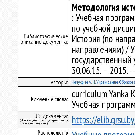
Методология ист
: Учебная програ
по учебной дисци
Библиографическое
История (по напра
описание документа:
направлениям) / 
государственный у
30.06.15. – 2015.
Авторы:
Нечухрин А. Н.
Учреждение Образова
curriculum Yanka K
Ключевые слова:
Учебная программ
URI документа:
https://elib.grsu.
(Используйте для цитирования и
ссылки на документ)
Расположен в