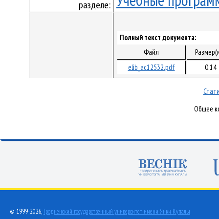
Учебные програм
разделе:
Полный текст документа:
Файл
Размер(
elib_ac12532.pdf
0.14
Стати
Общее ко
© 1999-2026,
Гродненский государственный университет имени Янки Купалы