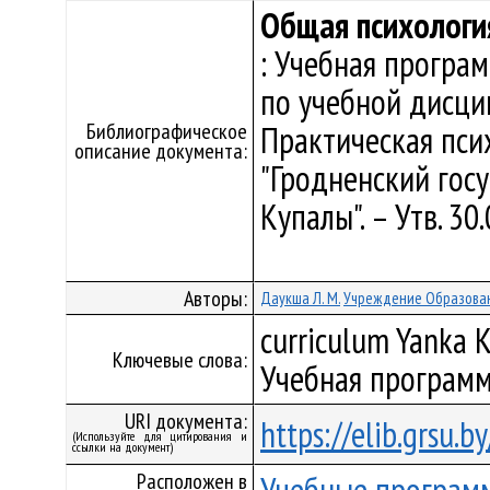
Общая психологи
: Учебная програ
по учебной дисци
Библиографическое
Практическая пси
описание документа:
"Гродненский гос
Купалы". – Утв. 30
Авторы:
Даукша Л. М.
Учреждение Образован
curriculum Yanka K
Ключевые слова:
Учебная программ
URI документа:
https://elib.grsu.
(Используйте для цитирования и
ссылки на документ)
Расположен в