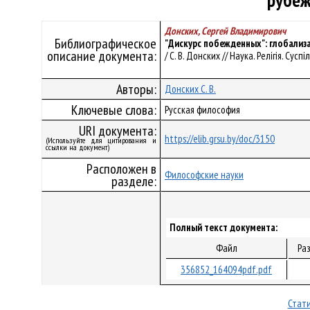
рубеж
Донских, Сергей Владимирович
Библиографическое
"Дискурс побежденных": глобализ
описание документа:
/ С. В. Донских // Наука. Релігія. Суспі
Авторы:
Донских С. В.
Ключевые слова:
Русская философия
URI документа:
https://elib.grsu.by/doc/3150
(Используйте для цитирования и
ссылки на документ)
Расположен в
Философские науки
разделе:
Полный текст документа:
Файл
Ра
356852_164094pdf.pdf
Стати