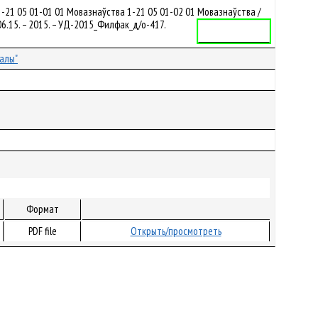
21 05 01-01 01 Мовазнаўства 1-21 05 01-02 01 Мовазнаўства /
6.15. – 2015. – УД-2015_Филфак_д/о-417.
Учебная программа
алы"
Формат
PDF file
Открыть/просмотреть