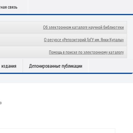
ная связь
Об электронном каталоге научной библиотеки
О ресурсе «Репозиторий ГрГУ им. Янки Купалы»
Помощь в поиске по электронному каталогу
 издания
Депонированные публикации
ію