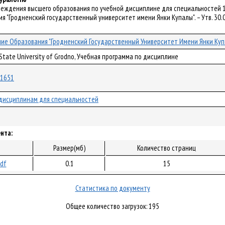
реждения высшего образования по учебной дисциплине для специальностей 1-
 "Гродненский государственный университет имени Янки Купалы". – Утв. 30.0
ие Образования "Гродненский Государственный Университет Имени Янки Куп
 State University of Grodno, Учебная программа по дисциплине
/31651
дисциплинам для специальностей
нта:
Размер(мб)
Количество страниц
pdf
0.1
15
Статистика по документу
Общее количество загрузок: 195