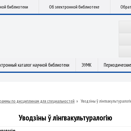
чной библиотеки
Об электронной библиотеке
Обрат
ктронный каталог научной библиотеки
ЭУМК
Периодические
раммы по дисциплинам для специальностей
»
Уводзіны ў лінгвакультуралог
Уводзіны ў лінгвакультуралогію
туралогію