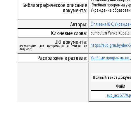
Библиографическое описание
: Учебная программа уч
документа:
Учреждение образования
Авторы:
Сіплівеня Ж. С.
Учрежден
Ключевые слова:
curriculum Yanka Kupala
URI документа:
https://elib.grsu.by/doc
(Используйте для цитирования и ссылки на
документ)
Расположен в разделе:
Учебные программы по 
Полный текст докуме
Файл
elib_ac13779.