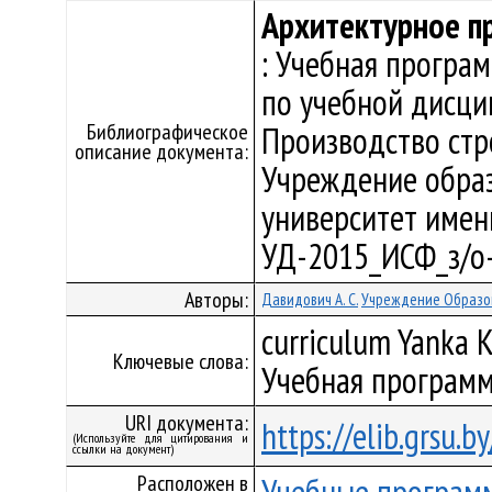
Архитектурное п
: Учебная програ
по учебной дисци
Библиографическое
Производство стр
описание документа:
Учреждение образ
университет имени 
УД-2015_ИСФ_з/о
Авторы:
Давидович А. С.
Учреждение Образов
curriculum Yanka K
Ключевые слова:
Учебная программ
URI документа:
https://elib.grsu.
(Используйте для цитирования и
ссылки на документ)
Расположен в