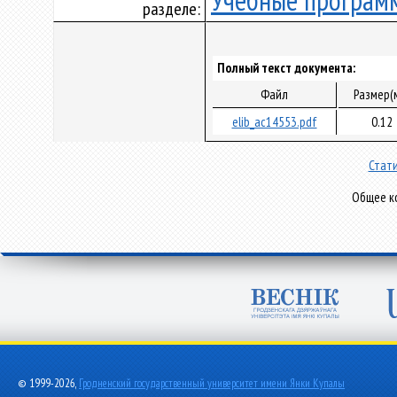
Учебные програм
разделе:
Полный текст документа:
Файл
Размер(
elib_ac14553.pdf
0.12
Стати
Общее ко
© 1999-2026,
Гродненский государственный университет имени Янки Купалы