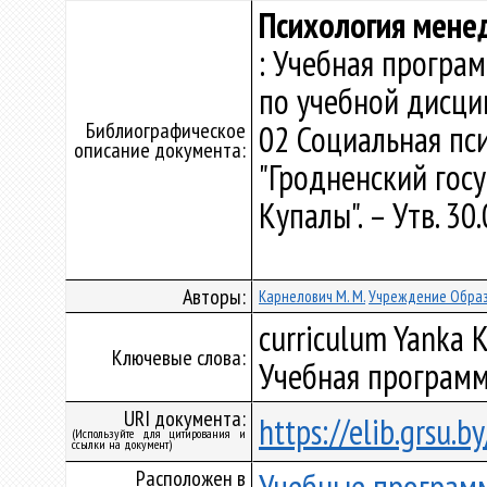
Психология мене
: Учебная програ
по учебной дисци
Библиографическое
02 Социальная пс
описание документа:
"Гродненский гос
Купалы". – Утв. 30
Авторы:
Карнелович М. М.
Учреждение Образ
curriculum Yanka K
Ключевые слова:
Учебная программ
URI документа:
https://elib.grsu.
(Используйте для цитирования и
ссылки на документ)
Расположен в