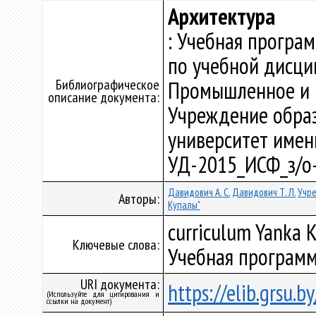
Архитектура
: Учебная програ
по учебной дисци
Библиографическое
Промышленное и г
описание документа:
Учреждение образ
университет имени 
УД-2015_ИСФ_з/о
Давидович А. С.
Давидович Т. Л.
Учре
Авторы:
Купалы"
curriculum Yanka K
Ключевые слова:
Учебная программ
URI документа:
https://elib.grsu.
(Используйте для цитирования и
ссылки на документ)