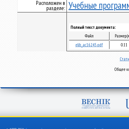
Расположен в
Учебные програм
разделе:
Полный текст документа:
Файл
Размер(
elib_ac16245.pdf
0.11
Стати
Общее ко