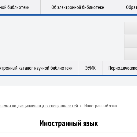
чной библиотеки
Об электронной библиотеке
Обрат
ктронный каталог научной библиотеки
ЭУМК
Периодические
раммы по дисциплинам для специальностей
»
Иностранный язык
Иностранный язык