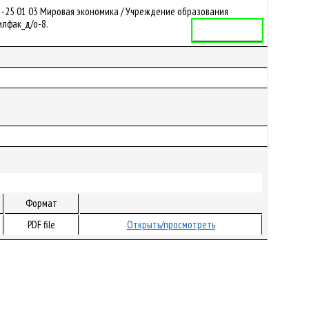
1-25 01 03 Мировая экономика / Учреждение образования
илфак_д/о-8.
Учебная программа
Формат
PDF file
Открыть/просмотреть