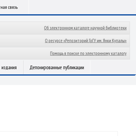
ная связь
Об электронном каталоге научной библиотеки
О ресурсе «Репозиторий ГрГУ им. Янки Купалы»
Помощь в поиске по электронному каталогу
 издания
Депонированные публикации