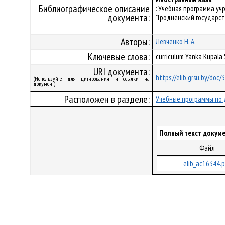
Библиографическое описание
: Учебная программа у
документа:
"Гродненский государст
Авторы:
Левченко Н. А.
Ключевые слова:
curriculum Yanka Kupala
URI документа:
https://elib.grsu.by/doc
(Используйте для цитирования и ссылки на
документ)
Расположен в разделе:
Учебные программы по 
Полный текст докуме
Файл
elib_ac16344.