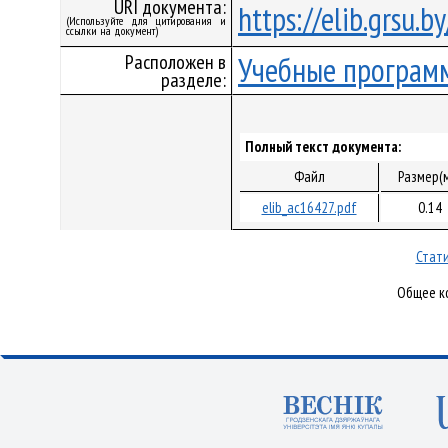
URI документа:
https://elib.grsu.
(Используйте для цитирования и
ссылки на документ)
Расположен в
Учебные програм
разделе:
Полный текст документа:
Файл
Размер(
elib_ac16427.pdf
0.14
Стати
Общее ко