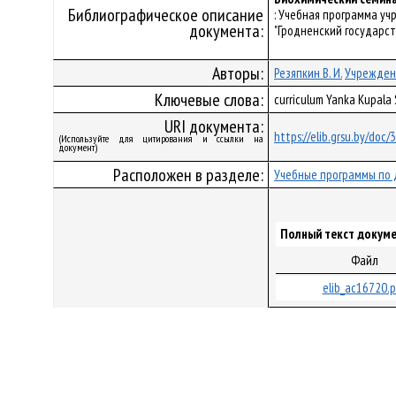
Библиографическое описание
: Учебная программа у
документа:
"Гродненский государств
Авторы:
Резяпкин В. И.
Учрежден
Ключевые слова:
curriculum Yanka Kupala
URI документа:
https://elib.grsu.by/doc
(Используйте для цитирования и ссылки на
документ)
Расположен в разделе:
Учебные программы по 
Полный текст докуме
Файл
elib_ac16720.