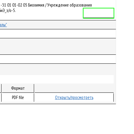
-31 01 01-02 05 Биохимия / Учреждение образования
БиЭ_з/о-5.
Учебная программа
алы"
Формат
PDF file
Открыть/просмотреть