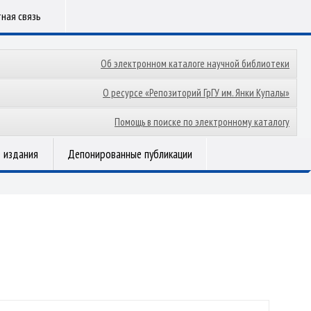
ная связь
Об электронном каталоге научной библиотеки
О ресурсе «Репозиторий ГрГУ им. Янки Купалы»
Помощь в поиске по электронному каталогу
 издания
Депонированные публикации