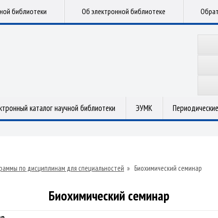
чной библиотеки
Об электронной библиотеке
Обрат
ктронный каталог научной библиотеки
ЭУМК
Периодические
раммы по дисциплинам для специальностей
»
Биохимический семинар
Биохимический семинар
ар