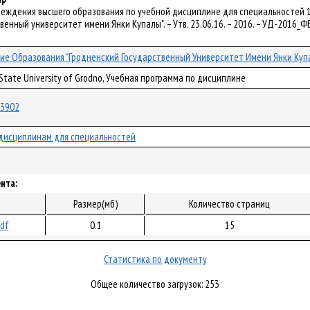
чреждения высшего образования по учебной дисциплине для специальностей 1
енный университет имени Янки Купалы". – Утв. 23.06.16. – 2016. – УД-2016_Ф
ие Образования "Гродненский Государственный Университет Имени Янки Куп
 State University of Grodno, Учебная программа по дисциплине
/33902
дисциплинам для специальностей
нта:
Размер(мб)
Количество страниц
pdf
0.1
15
Статистика по документу
Общее количество загрузок: 253