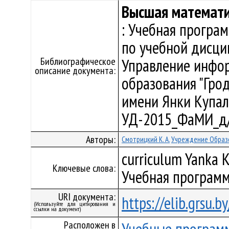
Высшая математ
: Учебная програ
по учебной дисци
Библиографическое
Управление инфо
описание документа:
образования "Гро
имени Янки Купалы"
УД-2015_ФаМИ_д/
Авторы:
Смотрицкий К. А.
Учреждение Образо
curriculum Yanka K
Ключевые слова:
Учебная программ
URI документа:
https://elib.grsu.
(Используйте для цитирования и
ссылки на документ)
Расположен в