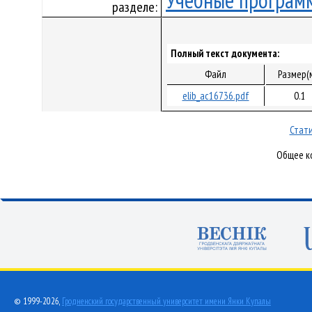
Учебные програм
разделе:
Полный текст документа:
Файл
Размер(
elib_ac16736.pdf
0.1
Стати
Общее ко
© 1999-2026,
Гродненский государственный университет имени Янки Купалы