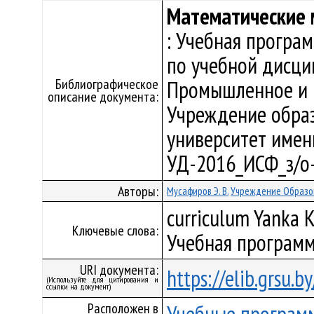
Математические 
: Учебная програ
по учебной дисци
Библиографическое
Промышленное и г
описание документа:
Учреждение образ
университет имени 
УД-2016_ИСФ_з/о
Авторы:
Мусафиров Э. В.
Учреждение Образов
curriculum Yanka K
Ключевые слова:
Учебная программ
URI документа:
https://elib.grsu.
(Используйте для цитирования и
ссылки на документ)
Расположен в