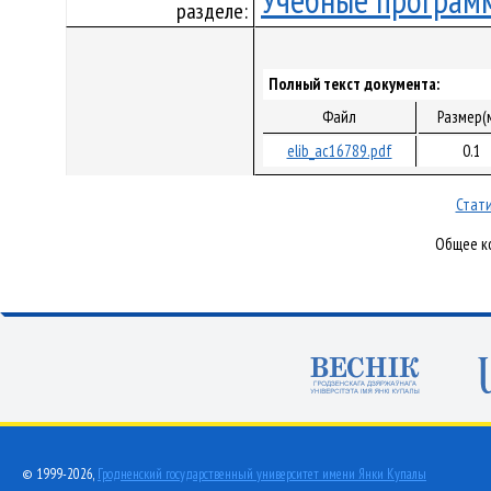
Учебные програм
разделе:
Полный текст документа:
Файл
Размер(
elib_ac16789.pdf
0.1
Стати
Общее ко
© 1999-2026,
Гродненский государственный университет имени Янки Купалы