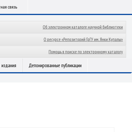
ная связь
Об электронном каталоге научной библиотеки
О ресурсе «Репозиторий ГрГУ им. Янки Купалы»
Помощь в поиске по электронному каталогу
 издания
Депонированные публикации