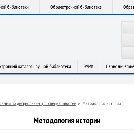
чной библиотеки
Об электронной библиотеке
Обрат
ктронный каталог научной библиотеки
ЭУМК
Периодические
раммы по дисциплинам для специальностей
»
Методология истории
Методология истории