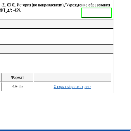
-21 03 01 История (по направлениям) / Учреждение образования
ФИКТ_д/о-459.
Учебная программа
Формат
PDF file
Открыть/просмотреть