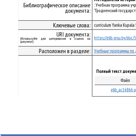
Библиографическое описание
: Учебная программа у
документа:
"Гродненский государст
Ключевые слова:
curriculum Yanka Kupala
URI документа:
https://elib.grsu.by/doc
(Используйте для цитирования и ссылки на
документ)
Расположен в разделе:
Учебные программы по 
Полный текст докуме
Файл
elib_ac16866.